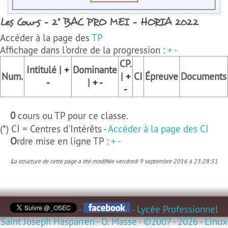
Les Cours - 2° BAC PRO MEI - HORIA 2022
Accéder à la page des
TP
Affichage dans l'ordre de la progression :
+
-
CP.
Intitulé |
+
Dominante
Num.
|
+
CI
Épreuve
Documents
-
|
+
-
-
0
cours ou TP pour ce classe.
(*) CI = Centres d'Intérêts -
Accéder à la page des CI
Ordre mise en ligne TP :
+
-
La structure de cette page a été modifiée vendredi 9 septembre 2016 à 23:28:51
-
- Lycée Professionnel
Saint Joseph Hasparren - O. Masse - ©2007 - 2026 - Linux