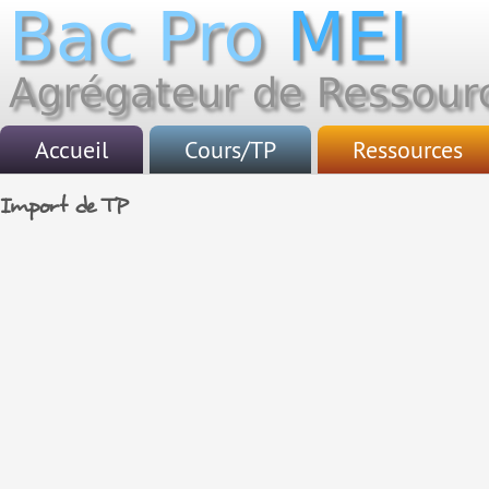
Accueil
Cours/TP
Ressources
Retour OSEC
TP
Mini-stages
Import de TP
Accueil
Cours
CCF
Le Principe
PFMP
Textes